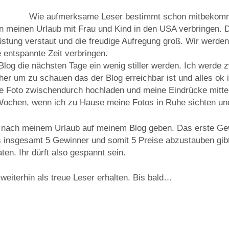
Wie aufmerksame Leser bestimmt schon mitbekomm
 meinen Urlaub mit Frau und Kind in den USA verbringen. D
stung verstaut und die freudige Aufregung groß. Wir werden
e entspannte Zeit verbringen.
Blog die nächsten Tage ein wenig stiller werden. Ich werde 
er um zu schauen das der Blog erreichbar ist und alles ok i
re Foto zwischendurch hochladen und meine Eindrücke mitte
Wochen, wenn ich zu Hause meine Fotos in Ruhe sichten un
s nach meinem Urlaub auf meinem Blog geben. Das erste Ge
 insgesamt 5 Gewinner und somit 5 Preise abzustauben gibt
en. Ihr dürft also gespannt sein.
r weiterhin als treue Leser erhalten. Bis bald…