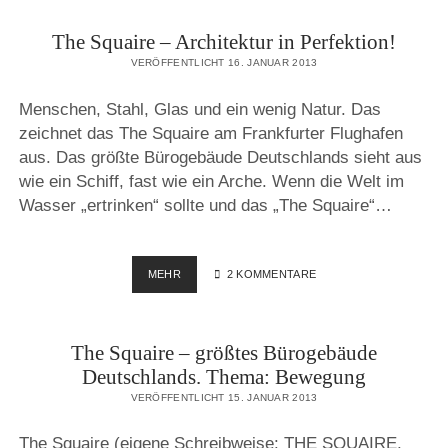
The Squaire – Architektur in Perfektion!
VERÖFFENTLICHT 16. JANUAR 2013
Menschen, Stahl, Glas und ein wenig Natur. Das
zeichnet das The Squaire am Frankfurter Flughafen
aus. Das größte Bürogebäude Deutschlands sieht aus
wie ein Schiff, fast wie ein Arche. Wenn die Welt im
Wasser „ertrinken“ sollte und das „The Squaire“…
THE
MEHR
2 KOMMENTARE
SQUAIRE
–
ARCHITEKTUR
The Squaire – größtes Bürogebäude
IN
PERFEKTION!
Deutschlands. Thema: Bewegung
VERÖFFENTLICHT 15. JANUAR 2013
The Squaire (eigene Schreibweise: THE SQUAIRE,