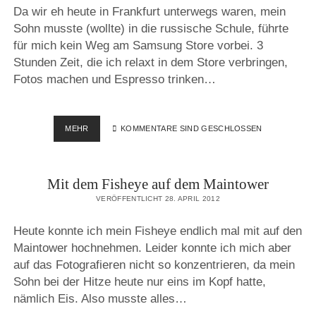
Da wir eh heute in Frankfurt unterwegs waren, mein
Sohn musste (wollte) in die russische Schule, führte
für mich kein Weg am Samsung Store vorbei. 3
Stunden Zeit, die ich relaxt in dem Store verbringen,
Fotos machen und Espresso trinken…
SAMSUNG
MEHR
KOMMENTARE SIND GESCHLOSSEN
ERÖFFNET
ERSTEN
FLAGSHIP
Mit dem Fisheye auf dem Maintower
STORE
IN
VERÖFFENTLICHT 28. APRIL 2012
DEUTSCHLAND
–
Heute konnte ich mein Fisheye endlich mal mit auf den
FOTOS
Maintower hochnehmen. Leider konnte ich mich aber
&
INFOS
auf das Fotografieren nicht so konzentrieren, da mein
Sohn bei der Hitze heute nur eins im Kopf hatte,
nämlich Eis. Also musste alles…