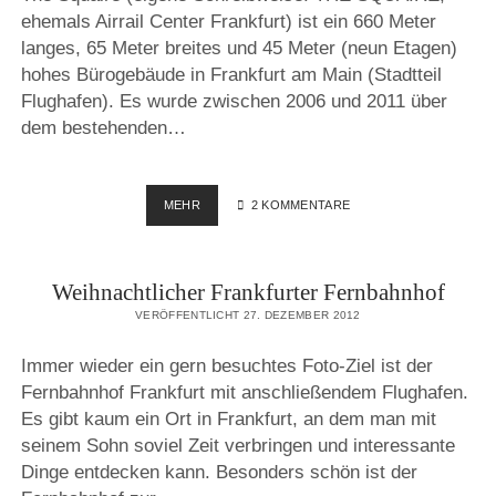
ehemals Airrail Center Frankfurt) ist ein 660 Meter
langes, 65 Meter breites und 45 Meter (neun Etagen)
hohes Bürogebäude in Frankfurt am Main (Stadtteil
Flughafen). Es wurde zwischen 2006 und 2011 über
dem bestehenden…
THE
MEHR
2 KOMMENTARE
SQUAIRE
–
GRÖSSTES B
Weihnachtlicher Frankfurter Fernbahnhof
ÜROGEBÄUDE D
EUTSCHLANDS. T
VERÖFFENTLICHT 27. DEZEMBER 2012
HEMA: B
EWEGUNG
Immer wieder ein gern besuchtes Foto-Ziel ist der
Fernbahnhof Frankfurt mit anschließendem Flughafen.
Es gibt kaum ein Ort in Frankfurt, an dem man mit
seinem Sohn soviel Zeit verbringen und interessante
Dinge entdecken kann. Besonders schön ist der