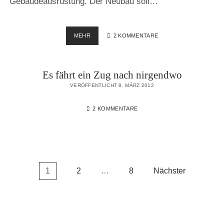
Gebäudeausrüstung. Der Neubau soll…
FRANKFURTER
MEHR
2 KOMMENTARE
OSTHAFEN
BIS
HIN
Es fährt ein Zug nach nirgendwo
ZUR
NEUEN
VERÖFFENTLICHT 8. MÄRZ 2012
EUROPÄISCHEN
ZENTRALBANK
2 KOMMENTARE
(EZB)
Seitennummerierung
1
2
…
8
Nächster
der
Beiträge