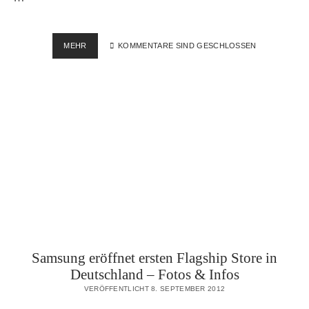
STIPPVISITE
MEHR
KOMMENTARE SIND GESCHLOSSEN
AM
MAIN
TRIANGEL
IN
FRANKFURT
–
HDR
Samsung eröffnet ersten Flagship Store in
Deutschland – Fotos & Infos
VERÖFFENTLICHT 8. SEPTEMBER 2012