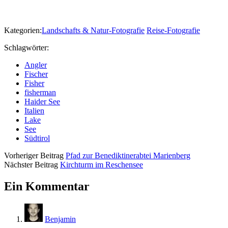
Kategorien:
Landschafts & Natur-Fotografie
Reise-Fotografie
Schlagwörter:
Angler
Fischer
Fisher
fisherman
Haider See
Italien
Lake
See
Südtirol
Vorheriger Beitrag
Pfad zur Benediktinerabtei Marienberg
Nächster Beitrag
Kirchturm im Reschensee
Ein Kommentar
Benjamin