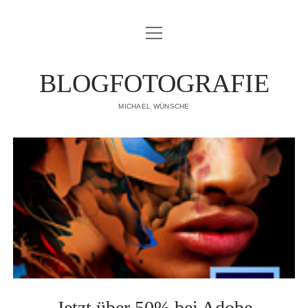
Menü
IMPRESSUM
öffnen
DATENSCHUTZERKLÄRUNG
BLOGFOTOGRAFIE
PUBLIKATIONEN
MICHAEL WÜNSCHE
ÜBER MICH
Jetzt über 50% bei Adobe