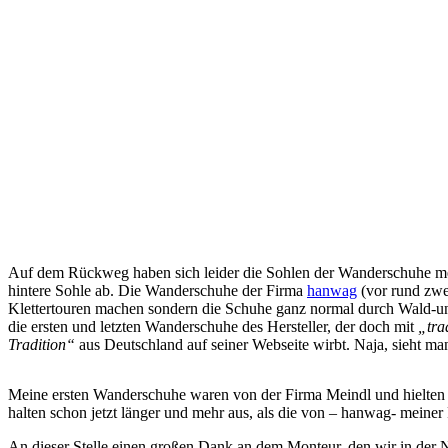
Auf dem Rückweg haben sich leider die Sohlen der Wanderschuhe mein
hintere Sohle ab. Die Wanderschuhe der Firma
hanwag
(vor rund zwe
Klettertouren machen sondern die Schuhe ganz normal durch Wald-und
die ersten und letzten Wanderschuhe des Hersteller, der doch mit
„tra
Tradition“
aus Deutschland auf seiner Webseite wirbt. Naja, sieht m
Meine ersten Wanderschuhe waren von der Firma Meindl und hielten s
halten schon jetzt länger und mehr aus, als die von – hanwag- meiner
An dieser Stelle einen großen Dank an dem Monteur, den wir in der N