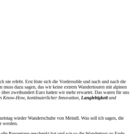
nie erlebt. Erst löste sich die Vordersohle und nach und nach die
an muss dazu sagen, das wir keine extrem Wandertouren mit alpinen
 über zweihundert Euro hatten wir mehr erwartet. Das waren für uns
en Know-How, kontinuierlicher Innovation,
Langlebigkeit
und
urtstag wieder Wanderschuhe von Meindl. Was soll ich sagen, die
er werden.
Rolle Panzertape geschenkt hat und wir so die Wandertour zu Ende