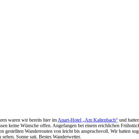
hren waren wir bereits hier im
Apart-Hotel „Am Kaltenbach“
und hatten
, lassen keine Wünsche offen. Angefangen bei einem reichlichen Frühst
n gestellten Wanderrouten von leicht bis anspruchsvoll. Wir hatten s
u sehen. Sonne satt. Bestes Wanderwetter.