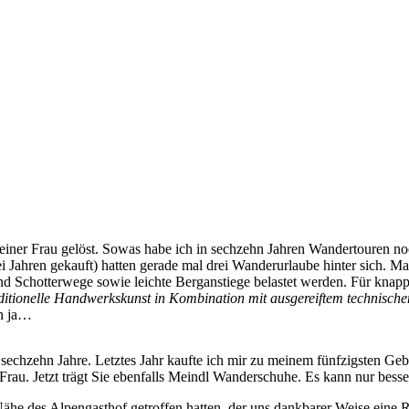
er Frau gelöst. Sowas habe ich in sechzehn Jahren Wandertouren noch 
i Jahren gekauft) hatten gerade mal drei Wanderurlaube hinter sich. M
 Schotterwege sowie leichte Berganstiege belastet werden. Für knapp
ditionelle Handwerkskunst in Kombination mit ausgereiftem technisch
an ja…
echzehn Jahre. Letztes Jahr kaufte ich mir zu meinem fünfzigsten Geb
 Frau. Jetzt trägt Sie ebenfalls Meindl Wanderschuhe. Es kann nur bess
ähe des Alpengasthof getroffen hatten, der uns dankbarer Weise eine 