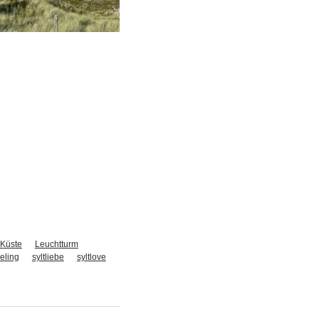
Küste
Leuchtturm
eeling
syltliebe
syltlove