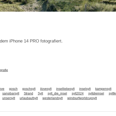
 dem iPhone 14 PRO fotografiert.
grafie
love
gosch
goschsylt
ilovesylt
inselliebesylt
inselsylt
kampensylt
sansibarsylt
Strand
Sylt
sylt_die_insel
sylt2024
syltdieinsel
syltf
unsersylt
urlaubaufsylt
westerlandsylt
windsurfworldcupsylt