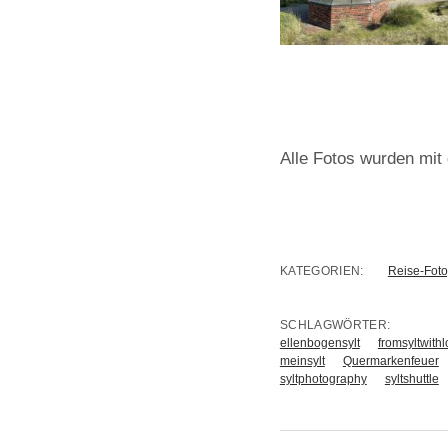
Alle Fotos wurden mit
KATEGORIEN:
Reise-Foto
SCHLAGWÖRTER:
ellenbogensylt
fromsyltwith
meinsylt
Quermarkenfeuer
syltphotography
syltshuttle