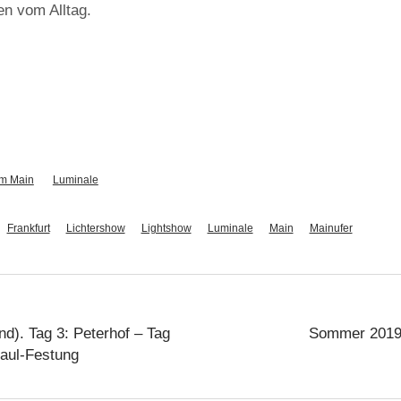
n vom Alltag.
am Main
Luminale
Frankfurt
Lichtershow
Lightshow
Luminale
Main
Mainufer
d). Tag 3: Peterhof – Tag
Sommer 2019 
Paul-Festung