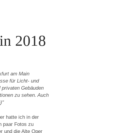
in 2018
nkfurt am Main
sse für Licht- und
nd privaten Gebäuden
ationen zu sehen. Auch
e
)“
r hatte ich in der
n paar Fotos zu
r und die Alte Oper