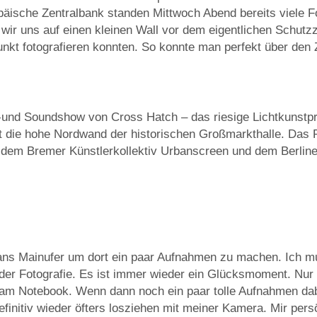
äische Zentralbank standen Mittwoch Abend bereits viele F
wir uns auf einen kleinen Wall vor dem eigentlichen Schutz
nkt fotografieren konnten. So konnte man perfekt über den
t-und Soundshow von Cross Hatch – das riesige Lichtkunstp
t die hohe Nordwand der historischen Großmarkthalle. Das Pr
dem Bremer Künstlerkollektiv Urbanscreen und dem Berliner
ns Mainufer um dort ein paar Aufnahmen zu machen. Ich mu
er Fotografie. Es ist immer wieder ein Glücksmoment. Nur
n am Notebook. Wenn dann noch ein paar tolle Aufnahmen 
finitiv wieder öfters losziehen mit meiner Kamera. Mir pers