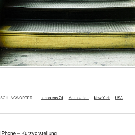
SCHLAGWÖRTER:
canon eos 7d
Metrostation
New York
USA
 iPhone – Kurzvorstellung