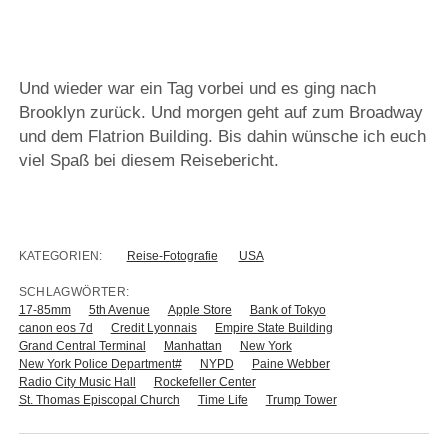
Und wieder war ein Tag vorbei und es ging nach
Brooklyn zurück. Und morgen geht auf zum Broadway
und dem Flatrion Building. Bis dahin wünsche ich euch
viel Spaß bei diesem Reisebericht.
KATEGORIEN:
Reise-Fotografie
USA
SCHLAGWÖRTER:
17-85mm
5th Avenue
Apple Store
Bank of Tokyo
canon eos 7d
Credit Lyonnais
Empire State Building
Grand Central Terminal
Manhattan
New York
New York Police Department#
NYPD
Paine Webber
Radio City Music Hall
Rockefeller Center
St. Thomas Episcopal Church
Time Life
Trump Tower