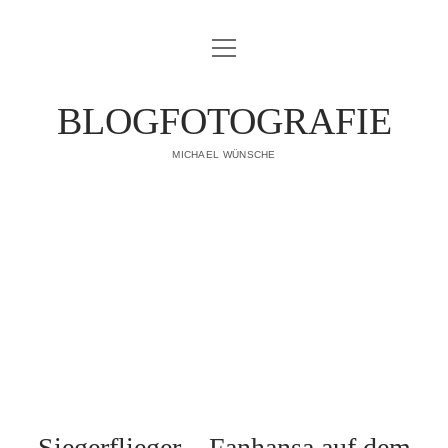
Menü
IMPRESSUM
öffnen
DATENSCHUTZERKLÄRUNG
BLOGFOTOGRAFIE
PUBLIKATIONEN
MICHAEL WÜNSCHE
ÜBER MICH
Siegerflieger – Fanhansa auf dem