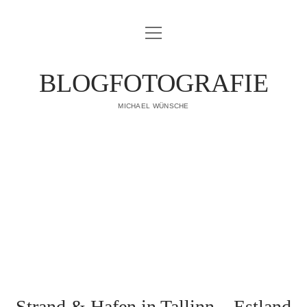
Menü
IMPRESSUM
öffnen
DATENSCHUTZERKLÄRUNG
BLOGFOTOGRAFIE
PUBLIKATIONEN
MICHAEL WÜNSCHE
ÜBER MICH
Strand & Hafen in Tallinn – Estland