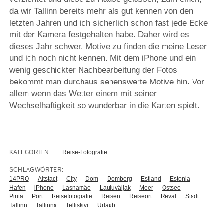
da wir Tallinn bereits mehr als gut kennen von den
letzten Jahren und ich sicherlich schon fast jede Ecke
mit der Kamera festgehalten habe. Daher wird es
dieses Jahr schwer, Motive zu finden die meine Leser
und ich noch nicht kennen. Mit dem iPhone und ein
wenig geschickter Nachbearbeitung der Fotos
bekommt man durchaus sehenswerte Motive hin. Vor
allem wenn das Wetter einem mit seiner
Wechselhaftigkeit so wunderbar in die Karten spielt.
KATEGORIEN:
Reise-Fotografie
SCHLAGWÖRTER:
14PRO
Altstadt
City
Dom
Domberg
Estland
Estonia
Hafen
iPhone
Lasnamäe
Lauluväljak
Meer
Ostsee
Pirita
Port
Reisefotografie
Reisen
Reiseort
Reval
Stadt
Tallinn
Tallinna
Telliskivi
Urlaub