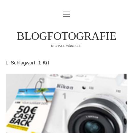
Menü
IMPRESSUM
öffnen
DATENSCHUTZERKLÄRUNG
BLOGFOTOGRAFIE
PUBLIKATIONEN
MICHAEL WÜNSCHE
ÜBER MICH
Schlagwort:
1 Kit