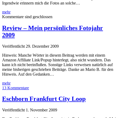
Irgendwie erinnern mich die Fotos an solche…
Enstehung
mehr
einer
Kommentare sind geschlossen
neuen
Galaxie?
Review – Mein persönliches Fotojahr
2009
Veröffentlicht 29. Dezember 2009
Hinweis: Manche Wörter in diesem Beitrag werden mit einem
Amazon Affiliate Link/Popup hinterlegt, also nicht wundern. Das
kann ich nicht beeinflußen. Sonstige Links verweisen natürlich auf
meine bisherigen geschrieben Beiträge. Danke an Mario B. für den
Hinweis. Auf den Gedanken…
Review
mehr
–
13 Kommentare
Mein
persönliches
Eschborn Frankfurt City Loop
Fotojahr
2009
Veröffentlicht 1. November 2009