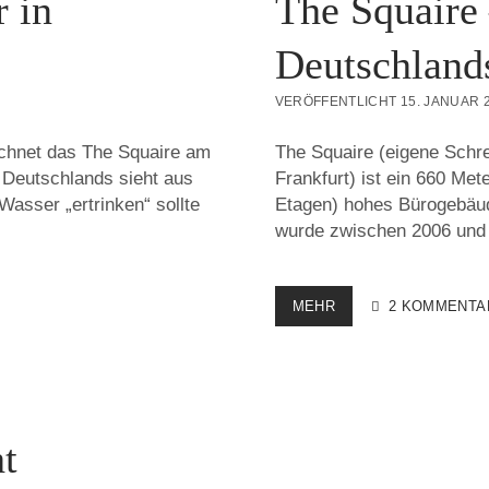
r in
The Squaire
Deutschland
VERÖFFENTLICHT 15. JANUAR 
ichnet das The Squaire am
The Squaire (eigene Schr
 Deutschlands sieht aus
Frankfurt) ist ein 660 Met
Wasser „ertrinken“ sollte
Etagen) hohes Bürogebäude
wurde zwischen 2006 und
THE
MEHR
2 KOMMENTA
SQUAIRE
–
GRÖSSTES B
ÜROGEBÄUDE D
EUTSCHLANDS. T
HEMA: B
t
EWEGUNG