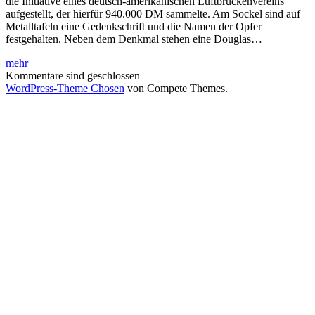
die Initiative eines deutsch-amerikanischen Luftbrückenvereins
aufgestellt, der hierfür 940.000 DM sammelte. Am Sockel sind auf
Metalltafeln eine Gedenkschrift und die Namen der Opfer
festgehalten. Neben dem Denkmal stehen eine Douglas…
Luftbrückendenkmal
mehr
am
Kommentare sind geschlossen
Flughafen
WordPress-Theme Chosen
von Compete Themes.
Frankfurt