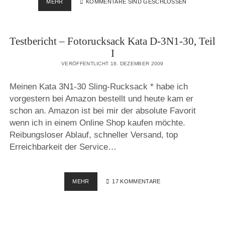
ABRÄUMER
MEHR
KOMMENTARE SIND GESCHLOSSEN
DER
WOCHE
–
Testbericht – Fotorucksack Kata D-3N1-30, Teil
KATA
&
I
MANFROTTO
VERÖFFENTLICHT 18. DEZEMBER 2009
Meinen Kata 3N1-30 Sling-Rucksack * habe ich
vorgestern bei Amazon bestellt und heute kam er
schon an. Amazon ist bei mir der absolute Favorit
wenn ich in einem Online Shop kaufen möchte.
Reibungsloser Ablauf, schneller Versand, top
Erreichbarkeit der Service…
TESTBERICHT
MEHR
17 KOMMENTARE
–
FOTORUCKSACK
KATA
D-