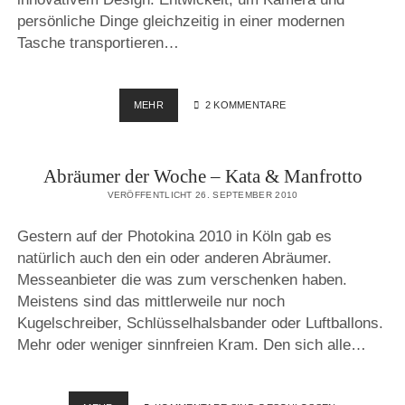
persönliche Dinge gleichzeitig in einer modernen
Tasche transportieren…
LOWEPRO
MEHR
2 KOMMENTARE
PASSPORT
SLING
SLR-
Abräumer der Woche – Kata & Manfrotto
KAMERATASCHE
–
VERÖFFENTLICHT 26. SEPTEMBER 2010
TESTBERICHT
Gestern auf der Photokina 2010 in Köln gab es
natürlich auch den ein oder anderen Abräumer.
Messeanbieter die was zum verschenken haben.
Meistens sind das mittlerweile nur noch
Kugelschreiber, Schlüsselhalsbander oder Luftballons.
Mehr oder weniger sinnfreien Kram. Den sich alle…