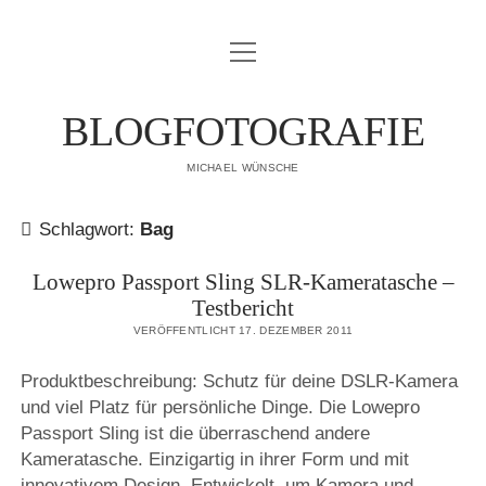
Menü
IMPRESSUM
öffnen
DATENSCHUTZERKLÄRUNG
BLOGFOTOGRAFIE
PUBLIKATIONEN
MICHAEL WÜNSCHE
ÜBER MICH
Schlagwort:
Bag
Lowepro Passport Sling SLR-Kameratasche –
Testbericht
VERÖFFENTLICHT 17. DEZEMBER 2011
Produktbeschreibung: Schutz für deine DSLR-Kamera
und viel Platz für persönliche Dinge. Die Lowepro
Passport Sling ist die überraschend andere
Kameratasche. Einzigartig in ihrer Form und mit
innovativem Design. Entwickelt, um Kamera und