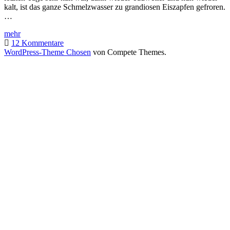
kalt, ist das ganze Schmelzwasser zu grandiosen Eiszapfen gefroren.
…
Ist
mehr
denn
12 Kommentare
schon
WordPress-Theme Chosen
von Compete Themes.
wieder
Eiszeit?