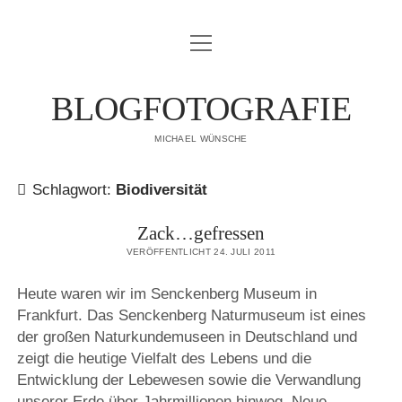
Menü
IMPRESSUM
öffnen
DATENSCHUTZERKLÄRUNG
BLOGFOTOGRAFIE
PUBLIKATIONEN
MICHAEL WÜNSCHE
ÜBER MICH
Schlagwort:
Biodiversität
Zack…gefressen
VERÖFFENTLICHT 24. JULI 2011
Heute waren wir im Senckenberg Museum in
Frankfurt. Das Senckenberg Naturmuseum ist eines
der großen Naturkundemuseen in Deutschland und
zeigt die heutige Vielfalt des Lebens und die
Entwicklung der Lebewesen sowie die Verwandlung
unserer Erde über Jahrmillionen hinweg. Neue