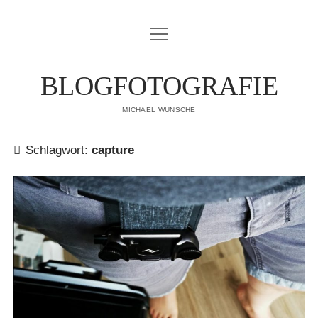
Menü
IMPRESSUM
öffnen
DATENSCHUTZERKLÄRUNG
BLOGFOTOGRAFIE
PUBLIKATIONEN
MICHAEL WÜNSCHE
ÜBER MICH
Schlagwort:
capture