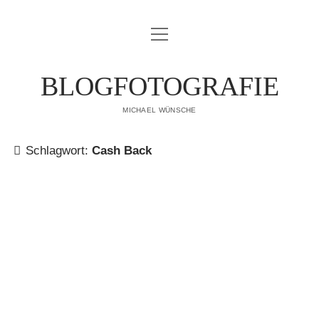
Menü
IMPRESSUM
öffnen
DATENSCHUTZERKLÄRUNG
BLOGFOTOGRAFIE
PUBLIKATIONEN
MICHAEL WÜNSCHE
ÜBER MICH
Schlagwort:
Cash Back