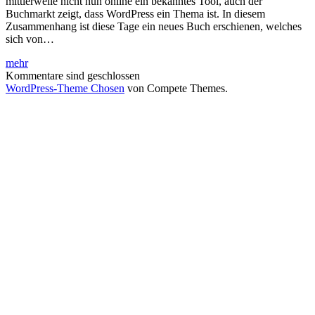
mittlerweile nicht nun online ein bekanntes Tool, auch der
Buchmarkt zeigt, dass WordPress ein Thema ist. In diesem
Zusammenhang ist diese Tage ein neues Buch erschienen, welches
sich von…
Buchverlosung:
mehr
Das
Kommentare sind geschlossen
große
WordPress-Theme Chosen
von Compete Themes.
WordPress
Starterpaket