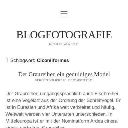
Menü
IMPRESSUM
öffnen
DATENSCHUTZERKLÄRUNG
BLOGFOTOGRAFIE
PUBLIKATIONEN
MICHAEL WÜNSCHE
ÜBER MICH
Schlagwort:
Ciconiiformes
Der Graureiher, ein geduldiges Model
VERÖFFENTLICHT 25. DEZEMBER 2011
Der Graureiher, umgangssprachlich auch Fischreiher,
ist eine Vogelart aus der Ordnung der Schreitvögel. Er
ist in Eurasien und Afrika weit verbreitet und häufig.
Weltweit werden vier Unterarten unterschieden. In
Mitteleuropa ist er mit der Nominatform Ardea cinera
cinera vertreten. Graureiher…