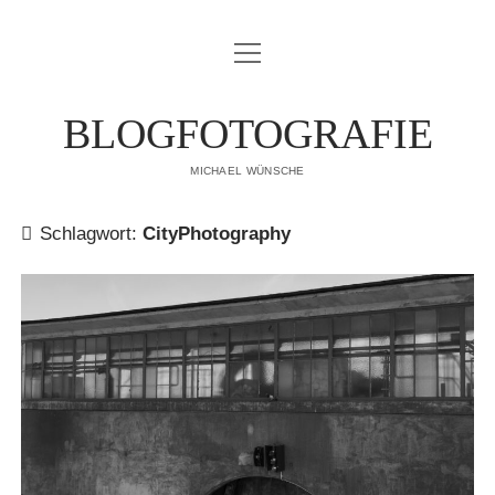
Menü
IMPRESSUM
öffnen
DATENSCHUTZERKLÄRUNG
BLOGFOTOGRAFIE
PUBLIKATIONEN
MICHAEL WÜNSCHE
ÜBER MICH
Schlagwort:
CityPhotography