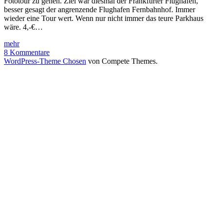
Fototour zu gehen. Ziel war diesmal der Frankfurter Flughafen,
besser gesagt der angrenzende Flughafen Fernbahnhof. Immer
wieder eine Tour wert. Wenn nur nicht immer das teure Parkhaus
wäre. 4,-€…
Frankfurt
mehr
am
8 Kommentare
Main
WordPress-Theme Chosen
von Compete Themes.
Flughafen
Fernbahnhof