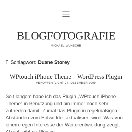
Menü
IMPRESSUM
öffnen
DATENSCHUTZERKLÄRUNG
BLOGFOTOGRAFIE
PUBLIKATIONEN
MICHAEL WÜNSCHE
ÜBER MICH
Schlagwort:
Duane Storey
WPtouch iPhone Theme – WordPress Plugin
VERÖFFENTLICHT 27. DEZEMBER 2009
Seit langem habe ich das Plugin „WPtouch iPhone
Theme“ in Benutzung und bin immer noch sehr
zufrieden damit. Zumal das Plugin in regelmäßigen
Abständen vom Entwickler aktualisiert wird. Was von
einem regen Interesse der Weiterentwicklung zeugt.
Alzuoft gibt es Plugins…