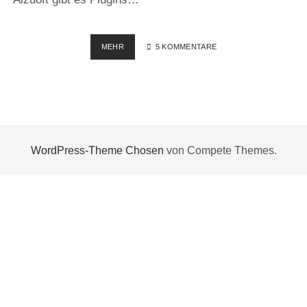
WPTOUCH
MEHR
5 KOMMENTARE
IPHONE
THEME
–
WORDPRESS
PLUGIN
WordPress-Theme Chosen
von Compete Themes.