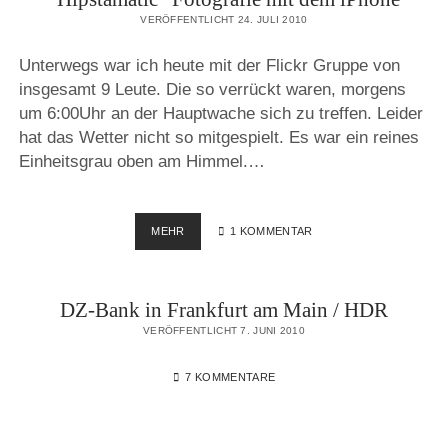
LEVI’S
VERÖFFENTLICHT 24. JULI 2010
Unterwegs war ich heute mit der Flickr Gruppe von
insgesamt 9 Leute. Die so verrückt waren, morgens
um 6:00Uhr an der Hauptwache sich zu treffen. Leider
hat das Wetter nicht so mitgespielt. Es war ein reines
Einheitsgrau oben am Himmel.…
“HIPSTAMATIC”
MEHR
1 KOMMENTAR
FOTOGRAFIE
MIT
DEM
DZ-Bank in Frankfurt am Main / HDR
IPHONE
VERÖFFENTLICHT 7. JUNI 2010
7 KOMMENTARE