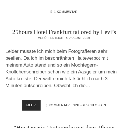
1 KOMMENTAR
25hours Hotel Frankfurt tailored by Levi’s
VERÖFFENTLICHT 5. AUGUST 2010
Leider musste ich mich beim Fotografieren sehr
beeilen. Da ich im beschränkten Halteverbot mit
meinem Auto stand und so ein Möchtegern-
Knöllchenschreiber schon wie ein Aasgeier um mein
Auto kreiste. Der wollte mich tätsächlich nach 3
Minuten aufschreiben. Obwohl ich die…
25HOURS
MEHR
KOMMENTARE SIND GESCHLOSSEN
HOTEL
FRANKFURT
TAILORED
“Hipstamatic” Fotografie mit dem iPhone
BY