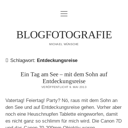
Menü
IMPRESSUM
öffnen
DATENSCHUTZERKLÄRUNG
BLOGFOTOGRAFIE
PUBLIKATIONEN
MICHAEL WÜNSCHE
ÜBER MICH
Schlagwort:
Entdeckungsreise
Ein Tag am See – mit dem Sohn auf
Entdeckungsreise
VERÖFFENTLICHT 9. MAI 2013
Vatertag! Feiertag! Party? Nö, raus mit dem Sohn an
den See und auf Entdeckungsreise gehen. Vorher aber
noch eine Heuschnupfen Tablette eingeworfen, damit
es nicht ganz so schlimm für mich wird. Die Canon 7D
und das Canon 70-200mm Objektiv waren…