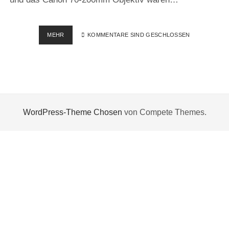
EIN
MEHR
KOMMENTARE SIND GESCHLOSSEN
TAG
AM
SEE
–
MIT
DEM
SOHN
WordPress-Theme Chosen
von Compete Themes.
AUF
ENTDECKUNGSREISE