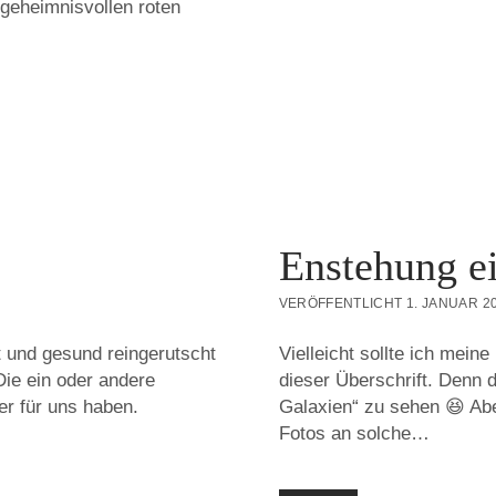
geheimnisvollen roten
FRÖHLICHEN
RUTSCH
INS
JAHR
2013
Enstehung e
VERÖFFENTLICHT 1. JANUAR 2
t und gesund reingerutscht
Vielleicht sollte ich mein
Die ein oder andere
dieser Überschrift. Denn d
er für uns haben.
Galaxien“ zu sehen 😆 Abe
Fotos an solche…