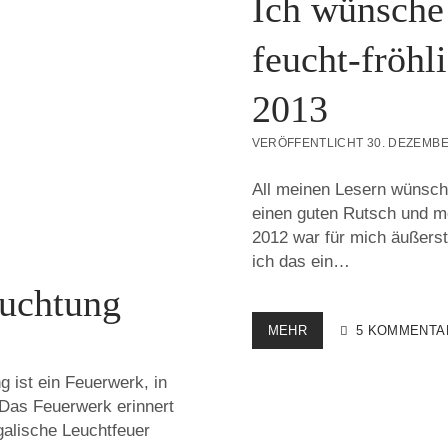
Ich wünsche 
feucht-fröhl
2013
VERÖFFENTLICHT 30. DEZEMBE
All meinen Lesern wünsche
einen guten Rutsch und m
2012 war für mich äußerst 
ich das ein…
euchtung
ICH
MEHR
5 KOMMENTA
WÜNSCHE
ALLEN
g ist ein Feuerwerk, in
EINEN
 Das Feuerwerk erinnert
GUTEN
UND
galische Leuchtfeuer
FEUCHT-