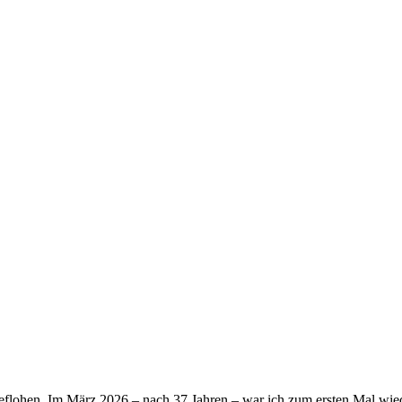
flohen. Im März 2026 – nach 37 Jahren – war ich zum ersten Mal wied