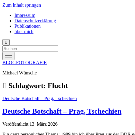
Zum Inhalt springen
Impressum
Datenschutzerklärung
Publikationen
über mich
Suchen
Menü
öffnen
BLOGFOTOGRAFIE
Michael Wünsche
Schlagwort:
Flucht
Deutsche Botschaft – Prag, Tschechien
Deutsche Botschaft – Prag, Tschechien
Veröffentlicht 13. März 2026
Ein ganz persönliches Thema: 1989 bin ich über Prag aus der DDR ge