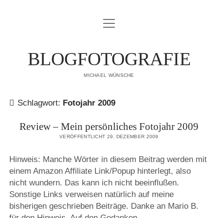
Menü
IMPRESSUM
öffnen
DATENSCHUTZERKLÄRUNG
BLOGFOTOGRAFIE
PUBLIKATIONEN
MICHAEL WÜNSCHE
ÜBER MICH
Schlagwort:
Fotojahr 2009
Review – Mein persönliches Fotojahr 2009
VERÖFFENTLICHT 29. DEZEMBER 2009
Hinweis: Manche Wörter in diesem Beitrag werden mit
einem Amazon Affiliate Link/Popup hinterlegt, also
nicht wundern. Das kann ich nicht beeinflußen.
Sonstige Links verweisen natürlich auf meine
bisherigen geschrieben Beiträge. Danke an Mario B.
für den Hinweis. Auf den Gedanken…