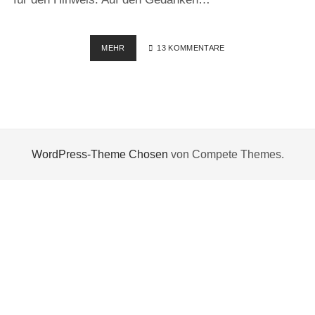
REVIEW
MEHR
13 KOMMENTARE
–
MEIN
PERSÖNLICHES
FOTOJAHR
2009
WordPress-Theme Chosen
von Compete Themes.