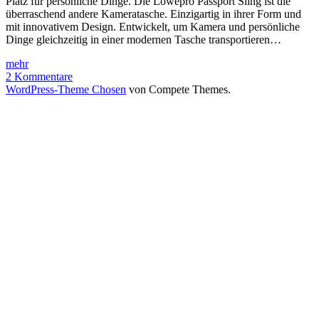
Platz für persönliche Dinge. Die Lowepro Passport Sling ist die
überraschend andere Kameratasche. Einzigartig in ihrer Form und
mit innovativem Design. Entwickelt, um Kamera und persönliche
Dinge gleichzeitig in einer modernen Tasche transportieren…
Lowepro
mehr
Passport
2 Kommentare
Sling
WordPress-Theme Chosen
von Compete Themes.
SLR-
Kameratasche
–
Testbericht