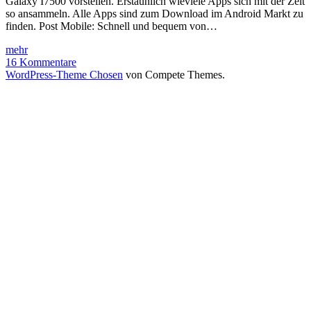
Galaxy I7500 vorstellen. Erstaunlich wieviele Apps sich mit der Zeit
so ansammeln. Alle Apps sind zum Download im Android Markt zu
finden. Post Mobile: Schnell und bequem von…
Meine
mehr
Top
16 Kommentare
Apps
WordPress-Theme Chosen
von Compete Themes.
auf
dem
Android
Samsung
Galaxy
I7500