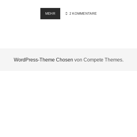
HESSEN
MEHR
2 KOMMENTARE
RALLYE
VOGELSBERG
–
TILT
&
SHIFT
EFFEKT
WordPress-Theme Chosen
von Compete Themes.