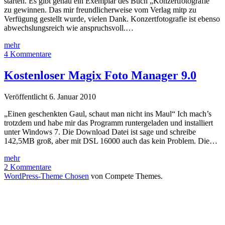
starten. Es gibt genau ein Exemplar des Buch „Konzertfotografie“
zu gewinnen. Das mir freundlicherweise vom Verlag mitp zu
Verfügung gestellt wurde, vielen Dank. Konzertfotografie ist ebenso
abwechslungsreich wie anspruchsvoll.…
Gewinnspiel:
mehr
Konzertfotografie
4 Kommentare
vom
Verlag
Kostenloser Magix Foto Manager 9.0
mitp
Edition
Veröffentlicht 6. Januar 2010
Profifoto
„Einen geschenkten Gaul, schaut man nicht ins Maul“ Ich mach’s
trotzdem und habe mir das Programm runtergeladen und installiert
unter Windows 7. Die Download Datei ist sage und schreibe
142,5MB groß, aber mit DSL 16000 auch das kein Problem. Die…
Kostenloser
mehr
Magix
2 Kommentare
Foto
WordPress-Theme Chosen
von Compete Themes.
Manager
9.0