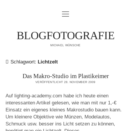
Menü
IMPRESSUM
öffnen
DATENSCHUTZERKLÄRUNG
BLOGFOTOGRAFIE
PUBLIKATIONEN
MICHAEL WÜNSCHE
ÜBER MICH
Schlagwort:
Lichtzelt
Das Makro-Studio im Plastikeimer
VERÖFFENTLICHT 28. NOVEMBER 2009
Auf lighting-academy.com habe ich heute einen
interessanten Artikel gelesen, wie man mit nur 1,-€
Einsatz ein eigenes kleines Makrostudio bauen kann.
Um kleinere Objektive wie Münzen, Modelautos,
Schmuck usw. besser ins Licht setzen zu können,
benötigt man ein Lichtzelt. Dieses…