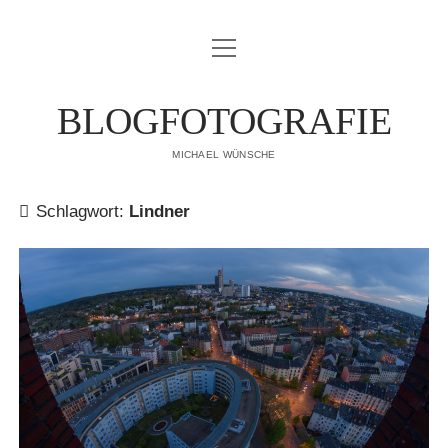
Menü
IMPRESSUM
öffnen
DATENSCHUTZERKLÄRUNG
BLOGFOTOGRAFIE
PUBLIKATIONEN
MICHAEL WÜNSCHE
ÜBER MICH
Schlagwort:
Lindner