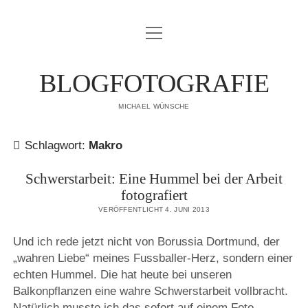
Menü
IMPRESSUM
öffnen
DATENSCHUTZERKLÄRUNG
BLOGFOTOGRAFIE
PUBLIKATIONEN
MICHAEL WÜNSCHE
ÜBER MICH
Schlagwort:
Makro
Schwerstarbeit: Eine Hummel bei der Arbeit
fotografiert
VERÖFFENTLICHT 4. JUNI 2013
Und ich rede jetzt nicht von Borussia Dortmund, der
„wahren Liebe“ meines Fussballer-Herz, sondern einer
echten Hummel. Die hat heute bei unseren
Balkonpflanzen eine wahre Schwerstarbeit vollbracht.
Natürlich musste ich das sofort auf einem Foto