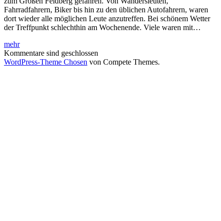
zum Großen Feldberg gefahren. Von Wandersleuten,
Fahrradfahrern, Biker bis hin zu den üblichen Autofahrern, waren
dort wieder alle möglichen Leute anzutreffen. Bei schönem Wetter
der Treffpunkt schlechthin am Wochenende. Viele waren mit…
Flieg
mehr
Drachen,
Kommentare sind geschlossen
flieg…
WordPress-Theme Chosen
von Compete Themes.
Besuch
auf
dem
Feldberg