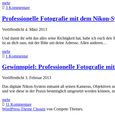
Gewinnspiel:
mehr
Stockfotografie
3 Kommentare
–
Geld
Professionelle Fotografie mit dem Nikon
verdienen
mit
Veröffentlicht 4. März 2013
eigenen
Fotos
Und damit ihr seht das alles seine Richtigkeit hat, habe ich euch 
(Buch)
ist an dich raus, mit der Bitte um deine Adresse. Allen anderen…
Professionelle
mehr
Fotografie
1 Kommentar
mit
dem
Gewinnspiel: Professionelle Fotografie m
Nikon-
System.
Veröffentlicht 3. Februar 2013
Gewonnen
hat…
Das digitale Nikon-System mitsamt all seinen Kameras, Objektiven un
und wie diese in der Praxis bestmöglich umgesetzt werden können, z
Gewinnspiel:
mehr
Professionelle
11 Kommentare
Fotografie
WordPress-Theme Chosen
von Compete Themes.
mit