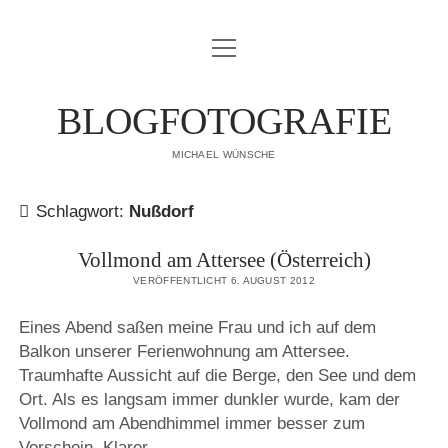
Menü
IMPRESSUM
öffnen
DATENSCHUTZERKLÄRUNG
BLOGFOTOGRAFIE
PUBLIKATIONEN
MICHAEL WÜNSCHE
ÜBER MICH
Schlagwort:
Nußdorf
Vollmond am Attersee (Österreich)
VERÖFFENTLICHT 6. AUGUST 2012
Eines Abend saßen meine Frau und ich auf dem
Balkon unserer Ferienwohnung am Attersee.
Traumhafte Aussicht auf die Berge, den See und dem
Ort. Als es langsam immer dunkler wurde, kam der
Vollmond am Abendhimmel immer besser zum
Vorschein. Klarer…