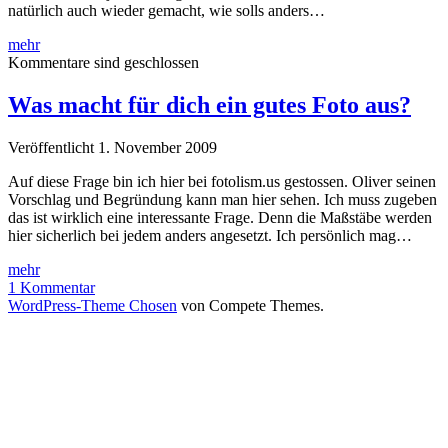
natürlich auch wieder gemacht, wie solls anders…
Im
mehr
schönen
Kommentare sind geschlossen
Allgäu…
Was macht für dich ein gutes Foto aus?
Veröffentlicht 1. November 2009
Auf diese Frage bin ich hier bei fotolism.us gestossen. Oliver seinen
Vorschlag und Begründung kann man hier sehen. Ich muss zugeben
das ist wirklich eine interessante Frage. Denn die Maßstäbe werden
hier sicherlich bei jedem anders angesetzt. Ich persönlich mag…
Was
mehr
macht
1 Kommentar
für
WordPress-Theme Chosen
von Compete Themes.
dich
ein
gutes
Foto
aus?