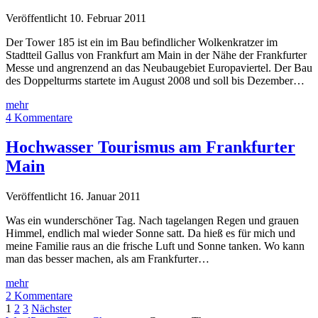
Veröffentlicht 10. Februar 2011
Der Tower 185 ist ein im Bau befindlicher Wolkenkratzer im
Stadtteil Gallus von Frankfurt am Main in der Nähe der Frankfurter
Messe und angrenzend an das Neubaugebiet Europaviertel. Der Bau
des Doppelturms startete im August 2008 und soll bis Dezember…
Frankfurt
mehr
am
4 Kommentare
Main
–
Hochwasser Tourismus am Frankfurter
Tower
Main
185
Veröffentlicht 16. Januar 2011
Was ein wunderschöner Tag. Nach tagelangen Regen und grauen
Himmel, endlich mal wieder Sonne satt. Da hieß es für mich und
meine Familie raus an die frische Luft und Sonne tanken. Wo kann
man das besser machen, als am Frankfurter…
Hochwasser
mehr
Tourismus
2 Kommentare
Seitennummerierung
am
1
2
3
Nächster