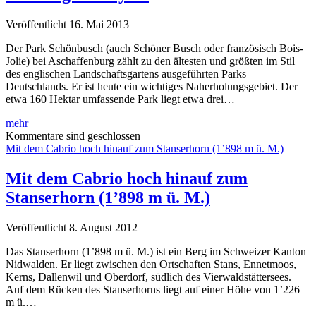
dem
Samsung
Veröffentlicht 16. Mai 2013
Galaxy
S4
Der Park Schönbusch (auch Schöner Busch oder französisch Bois-
Jolie) bei Aschaffenburg zählt zu den ältesten und größten im Stil
des englischen Landschaftsgartens ausgeführten Parks
Deutschlands. Er ist heute ein wichtiges Naherholungsgebiet. Der
etwa 160 Hektar umfassende Park liegt etwa drei…
Park
mehr
Schönbusch
Kommentare sind geschlossen
bei
Mit dem Cabrio hoch hinauf zum Stanserhorn (1’898 m ü. M.)
Regen
und
Mit dem Cabrio hoch hinauf zum
mit
Stanserhorn (1’898 m ü. M.)
dem
Samsung
Galaxy
Veröffentlicht 8. August 2012
S4
Das Stanserhorn (1’898 m ü. M.) ist ein Berg im Schweizer Kanton
Nidwalden. Er liegt zwischen den Ortschaften Stans, Ennetmoos,
Kerns, Dallenwil und Oberdorf, südlich des Vierwaldstättersees.
Auf dem Rücken des Stanserhorns liegt auf einer Höhe von 1’226
m ü.…