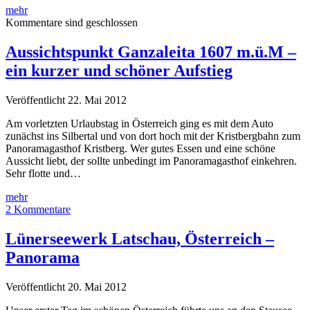
Mit
mehr
dem
Kommentare sind geschlossen
Cabrio
hoch
Aussichtspunkt Ganzaleita 1607 m.ü.M –
hinauf
ein kurzer und schöner Aufstieg
zum
Stanserhorn
(1’898
Veröffentlicht 22. Mai 2012
m
ü.
Am vorletzten Urlaubstag in Österreich ging es mit dem Auto
M.)
zunächst ins Silbertal und von dort hoch mit der Kristbergbahn zum
Panoramagasthof Kristberg. Wer gutes Essen und eine schöne
Aussicht liebt, der sollte unbedingt im Panoramagasthof einkehren.
Sehr flotte und…
Aussichtspunkt
mehr
Ganzaleita
2 Kommentare
1607
m.ü.M
Lünerseewerk Latschau, Österreich –
–
Panorama
ein
kurzer
und
Veröffentlicht 20. Mai 2012
schöner
Aufstieg