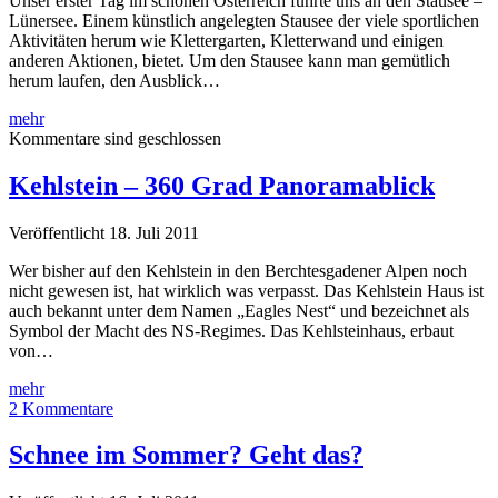
Unser erster Tag im schönen Österreich führte uns an den Stausee –
Lünersee. Einem künstlich angelegten Stausee der viele sportlichen
Aktivitäten herum wie Klettergarten, Kletterwand und einigen
anderen Aktionen, bietet. Um den Stausee kann man gemütlich
herum laufen, den Ausblick…
Lünerseewerk
mehr
Latschau,
Kommentare sind geschlossen
Österreich
–
Kehlstein – 360 Grad Panoramablick
Panorama
Veröffentlicht 18. Juli 2011
Wer bisher auf den Kehlstein in den Berchtesgadener Alpen noch
nicht gewesen ist, hat wirklich was verpasst. Das Kehlstein Haus ist
auch bekannt unter dem Namen „Eagles Nest“ und bezeichnet als
Symbol der Macht des NS-Regimes. Das Kehlsteinhaus, erbaut
von…
Kehlstein
mehr
–
2 Kommentare
360
Grad
Schnee im Sommer? Geht das?
Panoramablick