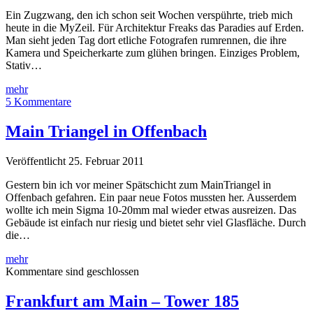
Ein Zugzwang, den ich schon seit Wochen verspührte, trieb mich
heute in die MyZeil. Für Architektur Freaks das Paradies auf Erden.
Man sieht jeden Tag dort etliche Fotografen rumrennen, die ihre
Kamera und Speicherkarte zum glühen bringen. Einziges Problem,
Stativ…
MyZeil
mehr
–
5 Kommentare
Die
Shoppingbude
Main Triangel in Offenbach
in
Frankfurt
Veröffentlicht 25. Februar 2011
Gestern bin ich vor meiner Spätschicht zum MainTriangel in
Offenbach gefahren. Ein paar neue Fotos mussten her. Ausserdem
wollte ich mein Sigma 10-20mm mal wieder etwas ausreizen. Das
Gebäude ist einfach nur riesig und bietet sehr viel Glasfläche. Durch
die…
Main
mehr
Triangel
Kommentare sind geschlossen
in
Offenbach
Frankfurt am Main – Tower 185