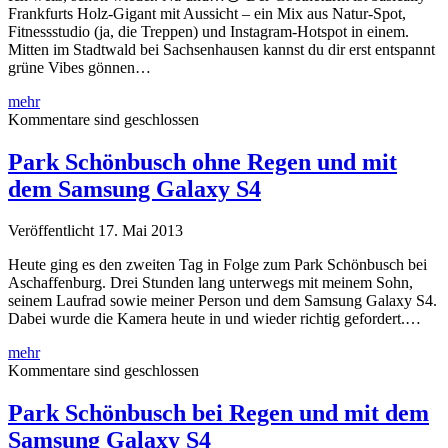
Frankfurts Holz-Gigant mit Aussicht – ein Mix aus Natur-Spot,
Fitnessstudio (ja, die Treppen) und Instagram-Hotspot in einem.
Mitten im Stadtwald bei Sachsenhausen kannst du dir erst entspannt
grüne Vibes gönnen…
Goetheturm
mehr
–
Kommentare sind geschlossen
Frankfurt
am
Park Schönbusch ohne Regen und mit
Main
dem Samsung Galaxy S4
Veröffentlicht 17. Mai 2013
Heute ging es den zweiten Tag in Folge zum Park Schönbusch bei
Aschaffenburg. Drei Stunden lang unterwegs mit meinem Sohn,
seinem Laufrad sowie meiner Person und dem Samsung Galaxy S4.
Dabei wurde die Kamera heute in und wieder richtig gefordert.…
Park
mehr
Schönbusch
Kommentare sind geschlossen
ohne
Regen
Park Schönbusch bei Regen und mit dem
und
Samsung Galaxy S4
mit