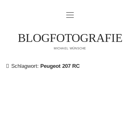
Menü
IMPRESSUM
öffnen
DATENSCHUTZERKLÄRUNG
BLOGFOTOGRAFIE
PUBLIKATIONEN
MICHAEL WÜNSCHE
ÜBER MICH
Schlagwort:
Peugeot 207 RC