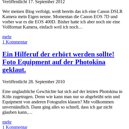
Veröffentlicht 17. September 2012
Wer meinen Blog verfolgt, weiß bereits das ich eine Canon DSLR
Kamera mein Eigen nenne. Momentan die Canon EOS 7D und
vorher war es die EOS 400D. Bisher hatte ich aber noch nie eine
Vollformat Kamera, einfach weil ich noch…
Canon
mehr
EOS
1 Kommentar
6D:
Einsteiger
Ein Hilferuf der erhört werden sollte!
Vollformat
Foto Equipment auf der Photokina
mit
eingebautem
geklaut.
GPS
&
Veröffentlicht 28. September 2010
WiFi
Eine unglaubliche Geschichte hat sich auf der letzten Photokina in
Köln zugetragen. Denn wie kann man nur so abgebrüht sein und
Equipment von anderen Fotografen klauen? Mir vollkommen
unverständlich. Dann ging alles so schnell, dass ich gar nicht
glauben kann,…
Ein
mehr
Hilferuf
1 Kommentar