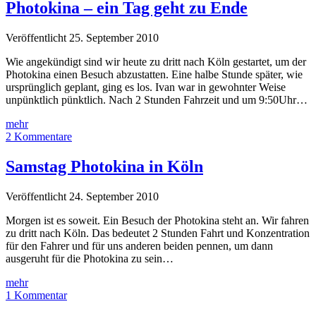
–
Photokina – ein Tag geht zu Ende
Kata
&
Veröffentlicht 25. September 2010
Manfrotto
Wie angekündigt sind wir heute zu dritt nach Köln gestartet, um der
Photokina einen Besuch abzustatten. Eine halbe Stunde später, wie
ursprünglich geplant, ging es los. Ivan war in gewohnter Weise
unpünktlich pünktlich. Nach 2 Stunden Fahrzeit und um 9:50Uhr…
Photokina
mehr
–
2 Kommentare
ein
Tag
Samstag Photokina in Köln
geht
zu
Veröffentlicht 24. September 2010
Ende
Morgen ist es soweit. Ein Besuch der Photokina steht an. Wir fahren
zu dritt nach Köln. Das bedeutet 2 Stunden Fahrt und Konzentration
für den Fahrer und für uns anderen beiden pennen, um dann
ausgeruht für die Photokina zu sein…
Samstag
mehr
Photokina
1 Kommentar
in