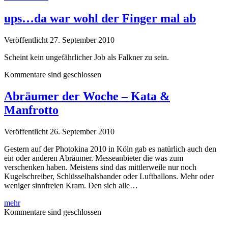
der
erhört
ups…da war wohl der Finger mal ab
werden
sollte!
Veröffentlicht 27. September 2010
Foto
Equipment
Scheint kein ungefährlicher Job als Falkner zu sein.
auf
der
Kommentare sind geschlossen
Photokina
geklaut.
Abräumer der Woche – Kata &
Manfrotto
Veröffentlicht 26. September 2010
Gestern auf der Photokina 2010 in Köln gab es natürlich auch den
ein oder anderen Abräumer. Messeanbieter die was zum
verschenken haben. Meistens sind das mittlerweile nur noch
Kugelschreiber, Schlüsselhalsbander oder Luftballons. Mehr oder
weniger sinnfreien Kram. Den sich alle…
Abräumer
mehr
der
Kommentare sind geschlossen
Woche