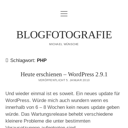
Menü
IMPRESSUM
öffnen
DATENSCHUTZERKLÄRUNG
BLOGFOTOGRAFIE
PUBLIKATIONEN
MICHAEL WÜNSCHE
ÜBER MICH
Schlagwort:
PHP
Heute erschienen – WordPress 2.9.1
VERÖFFENTLICHT 5. JANUAR 2010
Und wieder einmal ist es soweit. Ein neues update für
WordPress. Würde mich auch wundern wenn es
innerhalb von 6 – 8 Wochen kein neues update geben
würde. Das Wartungsrelease behebt verschiedene
kleinere Probleme die unter bestimmten
Vorausetzungen aufgetreten sind.…