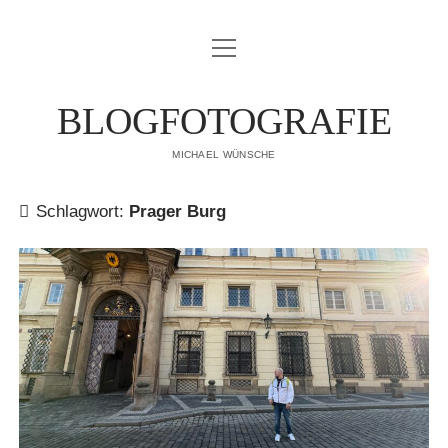
Menü
IMPRESSUM
öffnen
DATENSCHUTZERKLÄRUNG
BLOGFOTOGRAFIE
PUBLIKATIONEN
MICHAEL WÜNSCHE
ÜBER MICH
Schlagwort:
Prager Burg