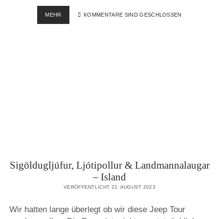
HELLARNIR
MEHR
KOMMENTARE SIND GESCHLOSSEN
VIÐ
HELLU,
BRÚARHLÖÐ
–
ISLAND
Sigöldugljúfur, Ljótipollur & Landmannalaugar
– Island
VERÖFFENTLICHT 22. AUGUST 2023
Wir hatten lange überlegt ob wir diese Jeep Tour