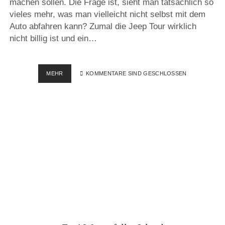
machen sollen. Die Frage ist, sieht man tatsächlich so
vieles mehr, was man vielleicht nicht selbst mit dem
Auto abfahren kann? Zumal die Jeep Tour wirklich
nicht billig ist und ein…
SIGÖLDUGLJÚFUR,
MEHR
KOMMENTARE SIND GESCHLOSSEN
LJÓTIPOLLUR
&
LANDMANNALAUGAR
–
ISLAND