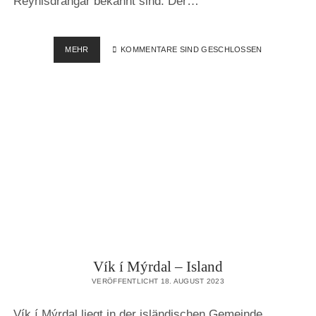
Reynisdrangar bekannt sind. Der…
REYNISFJARA
MEHR
KOMMENTARE SIND GESCHLOSSEN
&
HÁLSANEFSHELLIR
–
ISLAND
Vík í Mýrdal – Island
VERÖFFENTLICHT 18. AUGUST 2023
Vík í Mýrdal liegt in der isländischen Gemeinde