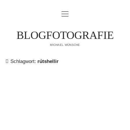
Menü
IMPRESSUM
öffnen
DATENSCHUTZERKLÄRUNG
BLOGFOTOGRAFIE
PUBLIKATIONEN
MICHAEL WÜNSCHE
ÜBER MICH
Schlagwort:
rútshellir