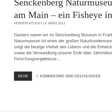
Senckenberg Naturmuseu
am Main – ein Fisheye i
VERÖFFENTLICHT 19. MÄRZ 2012
Gestern waren wir im Senckenberg Museum in Fran
Naturmuseum ist eines der großen Naturkundemuse
zeigt die heutige Vielfalt des Lebens und die Entwi
sowie die Verwandlung unserer Erde über Jahrmilli
Forschungsergebnisse…
SENCKENBERG
MEHR
KOMMENTARE SIND GESCHLOSSEN
NATURMUSEUM
FRANKFURT
AM
MAIN
–
EIN
FISHEYE