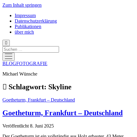
Zum Inhalt springen
Impressum
Datenschutzerklärung
Publikationen
über mich
Suchen
Menü
öffnen
BLOGFOTOGRAFIE
Michael Wünsche
Schlagwort:
Skyline
Goetheturm, Frankfurt – Deutschland
Goetheturm, Frankfurt – Deutschland
Veröffentlicht 8. Juni 2025
Der Goetheturm ist ein vollständig aus Holz erbauter, 43 Meter