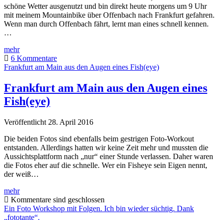
schöne Wetter ausgenutzt und bin direkt heute morgens um 9 Uhr
mit meinem Mountainbike über Offenbach nach Frankfurt gefahren.
Wenn man durch Offenbach fährt, lernt man eines schnell kennen.
…
Mit
mehr
dem
6 Kommentare
MTB
Frankfurt am Main aus den Augen eines Fish(eye)
und
Rollei
Frankfurt am Main aus den Augen eines
auf
Fish(eye)
Fototour
Veröffentlicht 28. April 2016
Die beiden Fotos sind ebenfalls beim gestrigen Foto-Workout
entstanden. Allerdings hatten wir keine Zeit mehr und mussten die
Aussichtsplattform nach „nur“ einer Stunde verlassen. Daher waren
die Fotos eher auf die schnelle. Wer ein Fisheye sein Eigen nennt,
der weiß…
Frankfurt
mehr
am
Kommentare sind geschlossen
Main
Ein Foto Workshop mit Folgen. Ich bin wieder süchtig. Dank
aus
„fototante“.