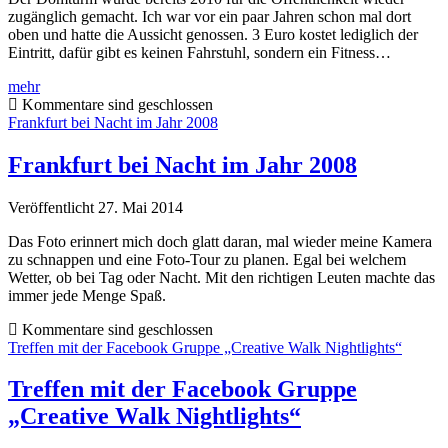
zugänglich gemacht. Ich war vor ein paar Jahren schon mal dort
oben und hatte die Aussicht genossen. 3 Euro kostet lediglich der
Eintritt, dafür gibt es keinen Fahrstuhl, sondern ein Fitness…
Domturm,
mehr
328
Kommentare sind geschlossen
Stufen
Frankfurt bei Nacht im Jahr 2008
und
66
Frankfurt bei Nacht im Jahr 2008
Meter
später
Veröffentlicht 27. Mai 2014
wartet
eine
Das Foto erinnert mich doch glatt daran, mal wieder meine Kamera
fantastische
zu schnappen und eine Foto-Tour zu planen. Egal bei welchem
Aussicht
Wetter, ob bei Tag oder Nacht. Mit den richtigen Leuten machte das
immer jede Menge Spaß.
Kommentare sind geschlossen
Treffen mit der Facebook Gruppe „Creative Walk Nightlights“
Treffen mit der Facebook Gruppe
„Creative Walk Nightlights“