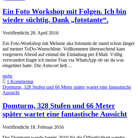
den
Augen
Ein Foto Workshop mit Folgen. Ich bin
eines
wieder süchtig. Dank „fototante“.
Fish(eye)
Veröffentlicht 28. April 2016
Ein Foto-Workshop mit Melanie aka fototante.de stand schon länger
auf meiner ToDo-Wunschliste. Vollkommen überraschend kam
vorgestern Abend auf einmal die Einladung per EMail. Völlig
verwundert fragte ich meine Frau via WhatsApp ob sie da was
eingetütet hatte. Die Antwort ließ…
Ein
mehr
Foto
1 Kommentar
Workshop
Domturm, 328 Stufen und 66 Meter später wartet eine fantastische
mit
Aussicht
Folgen.
Ich
Domturm, 328 Stufen und 66 Meter
bin
später wartet eine fantastische Aussicht
wieder
süchtig.
Dank
Veröffentlicht 18. Februar 2016
„fototante“.
Der Domturm wurde bereits 2010 für die Öffentlichkeit wieder