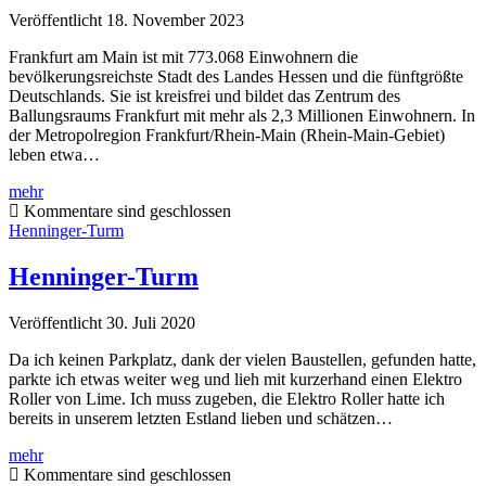
Veröffentlicht 18. November 2023
Frankfurt am Main ist mit 773.068 Einwohnern die
bevölkerungsreichste Stadt des Landes Hessen und die fünftgrößte
Deutschlands. Sie ist kreisfrei und bildet das Zentrum des
Ballungsraums Frankfurt mit mehr als 2,3 Millionen Einwohnern. In
der Metropolregion Frankfurt/Rhein-Main (Rhein-Main-Gebiet)
leben etwa…
Frankfurt
mehr
am
Kommentare sind geschlossen
Main
Henninger-Turm
–
Deutschland
Henninger-Turm
Veröffentlicht 30. Juli 2020
Da ich keinen Parkplatz, dank der vielen Baustellen, gefunden hatte,
parkte ich etwas weiter weg und lieh mit kurzerhand einen Elektro
Roller von Lime. Ich muss zugeben, die Elektro Roller hatte ich
bereits in unserem letzten Estland lieben und schätzen…
Henninger-
mehr
Turm
Kommentare sind geschlossen