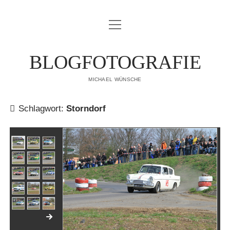
Menü
IMPRESSUM
öffnen
DATENSCHUTZERKLÄRUNG
BLOGFOTOGRAFIE
PUBLIKATIONEN
MICHAEL WÜNSCHE
ÜBER MICH
Schlagwort:
Storndorf